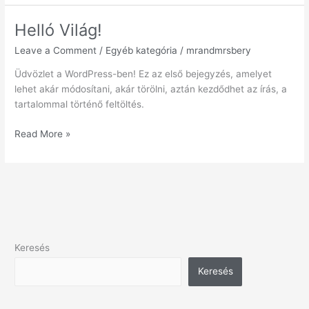
Helló Világ!
Helló
Világ!
Leave a Comment
/
Egyéb kategória
/
mrandmrsbery
Üdvözlet a WordPress-ben! Ez az első bejegyzés, amelyet
lehet akár módosítani, akár törölni, aztán kezdődhet az írás, a
tartalommal történő feltöltés.
Read More »
Keresés
Keresés