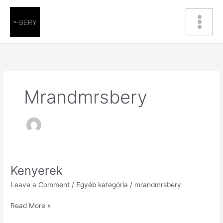
Skip
to
content
Mrandmrsbery
Kenyerek
Kenyerek
Leave a Comment
/
Egyéb kategória
/
mrandmrsbery
Read More »