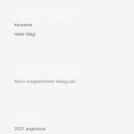
Legutóbbi bejegyzések
Kenyerek
Helló Világ!
Legutóbbi hozzászólások
Nincs megjeleníthető bejegyzés.
Archívum
2021. augusztus