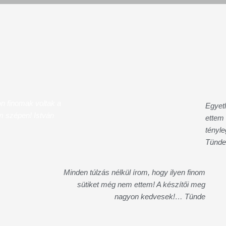
 finomak voltak a
Egyet
 szépen! István
ettem 
tényle
Tünde
Minden túlzás nélkül írom, hogy ilyen finom
sütiket még nem ettem! A készítői meg
nagyon kedvesek!… Tünde