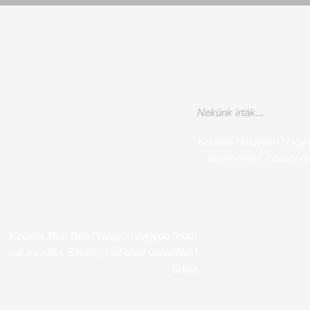
Nekünk írták...
Kedves Hölgyem! Nagyon
süteményei. Köszönöm
Kedves Mrs. Béry! Nagyon-nagyon finom
volt a cruffin. Élmény volt enni! Gratulálok!
Edina